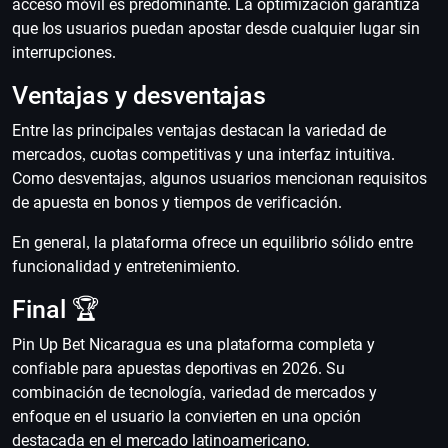
acceso móvil es predominante. La optimización garantiza
que los usuarios puedan apostar desde cualquier lugar sin
interrupciones.
Ventajas y desventajas
Entre las principales ventajas destacan la variedad de
mercados, cuotas competitivas y una interfaz intuitiva.
Como desventajas, algunos usuarios mencionan requisitos
de apuesta en bonos y tiempos de verificación.
En general, la plataforma ofrece un equilibrio sólido entre
funcionalidad y entretenimiento.
Final 🏆
Pin Up Bet Nicaragua es una plataforma completa y
confiable para apuestas deportivas en 2026. Su
combinación de tecnología, variedad de mercados y
enfoque en el usuario la convierten en una opción
destacada en el mercado latinoamericano.