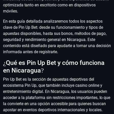
optimizada tanto en escritorio como en dispositivos
móviles.
En esta guía detallada analizaremos todos los aspectos
clave de Pin Up Bet: desde su funcionamiento y tipos de
apuestas disponibles, hasta sus bonos, métodos de pago,
seguridad y rendimiento general en Nicaragua. Este
contenido está diseñado para ayudarte a tomar una decisión
informada antes de registrarte.
¿Qué es Pin Up Bet y cómo funciona
en Nicaragua?
Pin Up Bet es la sección de apuestas deportivas del
ecosistema Pin Up, que también incluye casino online y
entretenimiento digital. En Nicaragua, los usuarios pueden
acceder a la plataforma sin restricciones importantes, lo que
la convierte en una opción accesible para quienes buscan
apostar en eventos deportivos internacionales y locales.