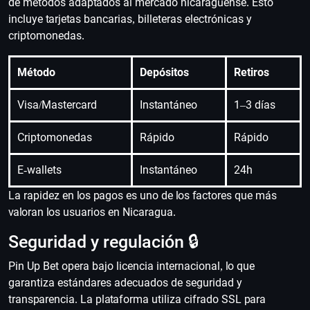
de métodos adaptados al mercado nicaragüense. Esto
incluye tarjetas bancarias, billeteras electrónicas y
criptomonedas.
Método
Depósitos
Retiros
Visa/Mastercard
Instantáneo
1–3 días
Criptomonedas
Rápido
Rápido
E-wallets
Instantáneo
24h
La rapidez en los pagos es uno de los factores que más
valoran los usuarios en Nicaragua.
Seguridad y regulación 🔒
Pin Up Bet opera bajo licencia internacional, lo que
garantiza estándares adecuados de seguridad y
transparencia. La plataforma utiliza cifrado SSL para