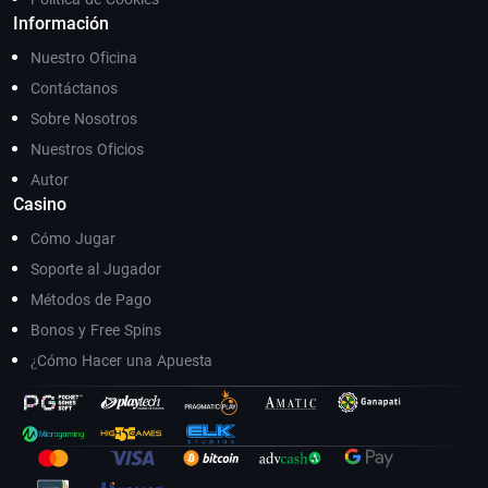
Información
Nuestro Oficina
Contáctanos
Sobre Nosotros
Nuestros Oficios
Autor
Casino
Cómo Jugar
Soporte al Jugador
Métodos de Pago
Bonos y Free Spins
¿Cómo Hacer una Apuesta