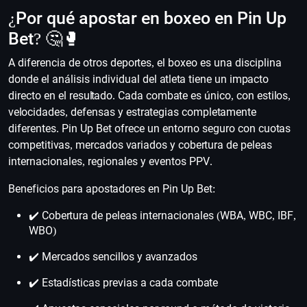
¿Por qué apostar en boxeo en Pin Up
Bet? 🤔🥊
A diferencia de otros deportes, el boxeo es una disciplina
donde el análisis individual del atleta tiene un impacto
directo en el resultado. Cada combate es único, con estilos,
velocidades, defensas y estrategias completamente
diferentes. Pin Up Bet ofrece un entorno seguro con cuotas
competitivas, mercados variados y cobertura de peleas
internacionales, regionales y eventos PPV.
Beneficios para apostadores en Pin Up Bet:
✔️ Cobertura de peleas internacionales (WBA, WBC, IBF,
WBO)
✔️ Mercados sencillos y avanzados
✔️ Estadísticas previas a cada combate