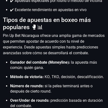
✔️ Apuestas especiales por round o método de victoria
✔️ Excelente rendimiento en apuestas en vivo
Tipos de apuestas en boxeo más
populares 🥊📊
Pin Up Bet Nicaragua ofrece una amplia gama de mercados
que permiten apostar de acuerdo con tu nivel de
experiencia. Desde apuestas simples hasta predicciones
avanzadas sobre cómo se desarrollará el combate.
Ganador del combate (Moneyline):
la apuesta más
común: quién gana.
Método de victoria:
KO, TKO, decisión, descalificación.
Número de rounds:
si la pelea terminará antes o
después de cierto round.
Over/Under de rounds:
predicción basada en duración
del combate.