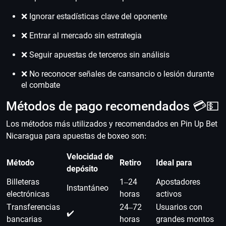
❌ Ignorar estadísticas clave del oponente
❌ Entrar al mercado sin estrategia
❌ Seguir apuestas de terceros sin análisis
❌ No reconocer señales de cansancio o lesión durante
el combate
Métodos de pago recomendados 💳💵
Los métodos más utilizados y recomendados en Pin Up Bet
Nicaragua para apuestas de boxeo son:
Velocidad de
Método
Retiro
Ideal para
depósito
Billeteras
1–24
Apostadores
Instantáneo
electrónicas
horas
activos
Transferencias
24–72
Usuarios con
✔️
bancarias
horas
grandes montos